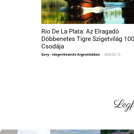
Rio De La Plata: Az Elragadó
Döbbenetes Tigre Szigetvilág 10
Csodája
Gery - IdegenVezetés Argentínában
-
2026.02.15.
Legf