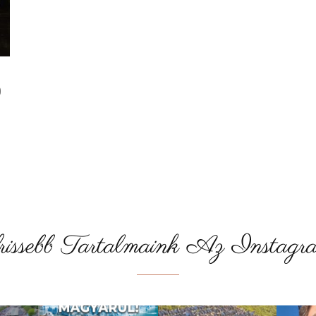
0
rissebb Tartalmaink Az Instagra